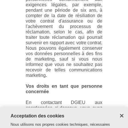
exigences légales, par exemple,
pendant une période de six ans, à
compter de la date de résiliation de
votre contrat d'assurance ou de
l'achèvement du processus de
réclamation, selon le cas, afin de
traiter toute réclamation qui pourrait
survenir en rapport avec votre contrat.
Nous pouvons également conserver
vos données personnelles à des fins
de marketing, sauf si vous nous
informez que vous ne souhaitez pas
recevoir de telles communications
marketing
.
Vos droits en tant que personne
concernée
En contactant DGIEU aux
coordonnées ci-dessous, vous avez
le droit de nous demander ce qui suit:
Acceptation des cookies
Information
: le droit d'obtenir
Nous utilisons nos propres cookies techniques, nécessaires