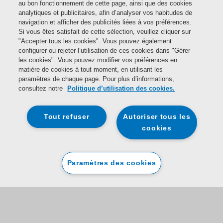
des informations sur les
au bon fonctionnement de cette page, ainsi que des cookies
données personnelles vous
analytiques et publicitaires, afin d’analyser vos habitudes de
concernant que nous avons
navigation et afficher des publicités liées à vos préférences.
stockées, sur les traitements et
Si vous êtes satisfait de cette sélection, veuillez cliquer sur
transferts que nous réalisons, et
"Accepter tous les cookies". Vous pouvez également
le droit de recevoir une copie de
configurer ou rejeter l’utilisation de ces cookies dans "Gérer
ces données;
les cookies". Vous pouvez modifier vos préférences en
matière de cookies à tout moment, en utilisant les
Portabilité des données
: le droit
paramètres de chaque page. Pour plus d’informations,
de recevoir une copie des
consultez notre
Politique d’utilisation des cookies.
données personnelles que vous
nous avez fournies, que nous
vous fournirons, ou que nous
Tout refuser
Autoriser tous les
fournirons à des tiers à votre
cookies
demande, dans un format
électronique couramment
utilisé;
Paramètres des cookies
Correction
: le droit de mettre à
jour ou de corriger vos données
personnelles afin d'en assurer
l'exactitude;
Suppression
: le droit à