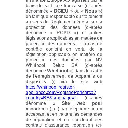
Insurance Europe AG agissant par le
biais de sa filiale française (ci-après
dénommée
« DGIEU
» ou
« Nous
»)
en tant que responsable du traitement
au sens du Règlement général sur la
protection des données (ci-après
dénommé
« RGPD
») et autres
législations applicables en matière de
protection des données. En cas de
contrôle conjoint en vertu de la
législation applicable en matière de
protection des données, par NV
Whirlpool Belux SA (ci-après
dénommé
Whirlpool
») dans le cadre
de l'enregistrement de Appareils ou
dispositifs (i) via le site web
https://whirlpool.register-
appliance.com/RegistroPorMarca?
country=BE&language=fr
(ci-après
dénommé
« Site web pour
s’inscrire
»), (ii) par téléphone ou en
acceptant et en traitant les demandes
de réparation et en concluant des
contrats d'assurance réparation (ci-