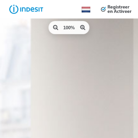
Land
wijzigen:
100%