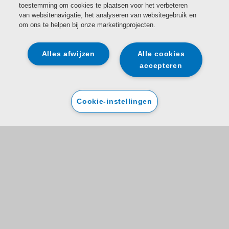
toestemming om cookies te plaatsen voor het verbeteren
van websitenavigatie, het analyseren van websitegebruik en
om ons te helpen bij onze marketingprojecten.
Alles afwijzen
Alle cookies
accepteren
Cookie-instellingen
Registreer uw product
De gegevens die u verstrekt, worden gezamenlijk door Indesit en
Domestic & General verzameld en verwerkt, om uw apparaat te
registreren en om u garantie aan te kunnen bieden. Meer informatie over
hoe we uw persoonlijke gegevens verwerken en het uitoefenen van uw
rechten (waaronder het intrekken van toestemming), vindt u in de
privacyverklaringen van
Indesit
en
Domestic & General
.